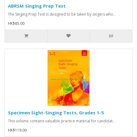
ABRSM Singing Prep Test
The Singing Prep Test is designed to be taken by singers who..
HK$85.00
Specimen Sight-Singing Tests, Grades 1-5
This volume contains valuable practice material for candidat..
HK$119.00