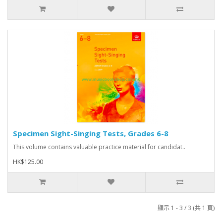
Specimen Sight-Singing Tests, Grades 6-8
This volume contains valuable practice material for candidat..
HK$125.00
顯示 1 - 3 / 3 (共 1 頁)